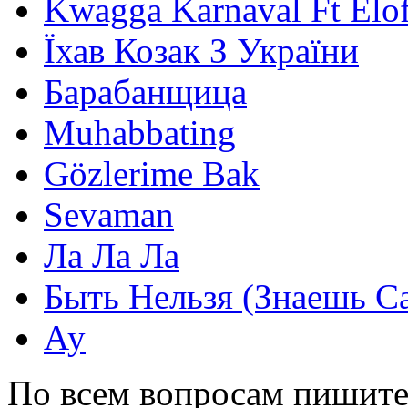
Kwagga Karnaval Ft Elof
Їхав Козак З України
Барабанщица
Muhabbating
Gözlerime Bak
Sevaman
Ла Ла Ла
Быть Нельзя (Знаешь С
Ау
По всем вопросам пишите